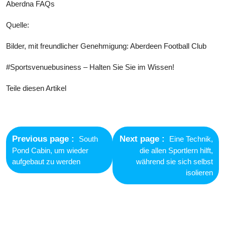
Aberdna FAQs
Quelle:
Bilder, mit freundlicher Genehmigung: Aberdeen Football Club
#Sportsvenuebusiness – Halten Sie Sie im Wissen!
Teile diesen Artikel
Post
navigation
Previous
Next
Previous page
Next page
South
Eine Technik,
post:
post:
Pond Cabin, um wieder
die allen Sportlern hilft,
aufgebaut zu werden
während sie sich selbst
isolieren