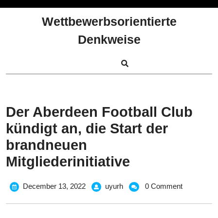
Skip
to
Wettbewerbsorientierte
content
Denkweise
Der Aberdeen Football Club
kündigt an, die Start der
brandneuen
Mitgliederinitiative
December
Der
December 13, 2022
uyurh
0 Comment
13,
Aberdeen
2022
Football
Club