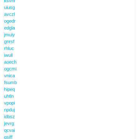
ksvnr
uiusg
avczl
ogedr
edgla
jmuiy
gnrsf
rhluc
iwull
aoech
ogcmi
vnica
fsumb
hipeq
uhtln
vpopi
npduj
idbsz
jevrg
qcvai
gsiff