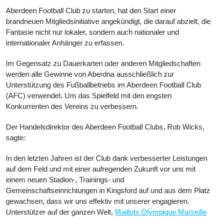
Aberdeen Football Club zu starten, hat den Start einer
kündigt
brandneuen Mitgliedsinitiative angekündigt, die darauf abzielt, die
an,
Fantasie nicht nur lokaler, sondern auch nationaler und
die
internationaler Anhänger zu erfassen.
Start
der
Im Gegensatz zu Dauerkarten oder anderen Mitgliedschaften
brandneuen
werden alle Gewinne von Aberdna ausschließlich zur
Mitgliederinitiative
Unterstützung des Fußballbetriebs im Aberdeen Football Club
(AFC) verwendet. Um das Spielfeld mit den engsten
Konkurrenten des Vereins zu verbessern.
Der Handelsdirektor des Aberdeen Football Clubs, Rob Wicks,
sagte:
In den letzten Jahren ist der Club dank verbesserter Leistungen
auf dem Feld und mit einer aufregenden Zukunft vor uns mit
einem neuen Stadion-, Trainings- und
Gemeinschaftseinrichtungen in Kingsford auf und aus dem Platz
gewachsen, dass wir uns effektiv mit unserer engagieren.
Unterstützer auf der ganzen Welt,
Maillots Olympique Marseille