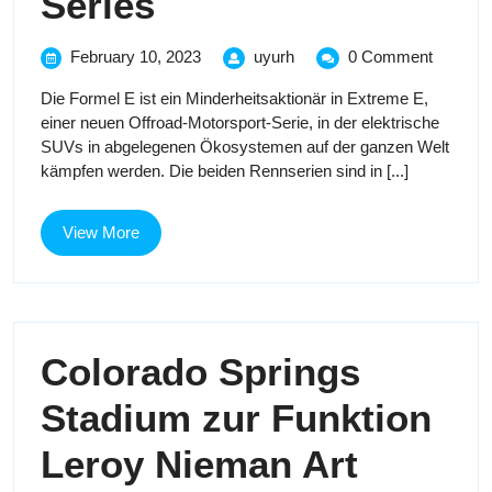
Die
Series
Formel
February
Die
February 10, 2023
uyurh
0 Comment
10,
Formel
E
Die Formel E ist ein Minderheitsaktionär in Extreme E,
2023
E
einer neuen Offroad-Motorsport-Serie, in der elektrische
investiert
investiert
SUVs in abgelegenen Ökosystemen auf der ganzen Welt
in
kämpfen werden. Die beiden Rennserien sind in [...]
in
Electric
Rally
Electric
Cars
View
View More
and
More
Rally
Truck
Series
Cars
Colorado Springs
and
Stadium zur Funktion
Truck
Colora
Leroy Nieman Art
Series