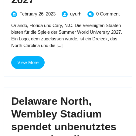
Logo
February
Das
February 26, 2023
uyurh
0 Comment
26,
Logo
wurde
Orlando, Florida und Cary, N.C. Die Vereinigten Staaten
2023
wurde
bieten für die Spiele der Summer World University 2027.
für
für
Ein Logo, dem zugelassen wurde, ist ein Dreieck, das
Amerikas
North Carolina und die [...]
Amerikas
Angebot
für
Angebot
die
View
View More
Summer
More
für
World
University
die
Games
2027
Delaware North,
Summer
Wembley Stadium
World
spendet unbenutztes
University