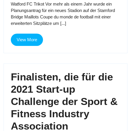
Nachri
Watford FC Trikot Vor mehr als einem Jahr wurde ein
2023
Nachrichten
Planungsantrag für ein neues Stadion auf der Stamford
über
über
Bridge Maillots Coupe du monde de football mit einer
den
erweiterten Sitzplätze um [...]
neuen
den
Stadionplanungsantrag
neuen
von
View
View More
Chelsea
More
Stadio
FC
von
Finalisten, die für die
Chelse
2021 Start-up
FC
Challenge der Sport &
Fitness Industry
Finalisten,
Association