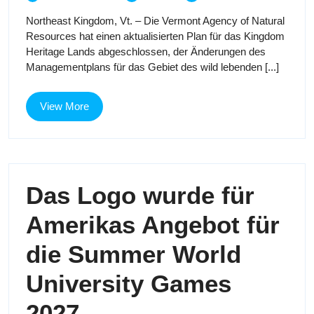
1,
Plan
für
Northeast Kingdom, Vt. – Die Vermont Agency of Natural
2023
für
Resources hat einen aktualisierten Plan für das Kingdom
Kingdom
King
Heritage Lands abgeschlossen, der Änderungen des
Heritage
Managementplans für das Gebiet des wild lebenden [...]
Lands
Herit
angekündigt
Land
View
View More
More
angek
Das Logo wurde für
Amerikas Angebot für
die Summer World
University Games
Das
2027