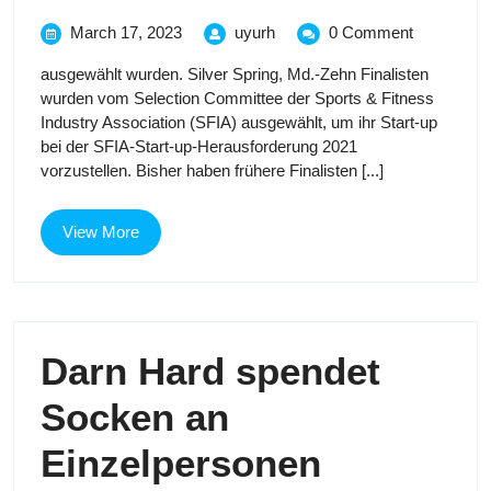
die
March
Finalisten,
March 17, 2023
uyurh
0 Comment
17,
die
für
ausgewählt wurden. Silver Spring, Md.-Zehn Finalisten
2023
für
wurden vom Selection Committee der Sports & Fitness
die
die
Industry Association (SFIA) ausgewählt, um ihr Start-up
2021
bei der SFIA-Start-up-Herausforderung 2021
2021
Start-
vorzustellen. Bisher haben frühere Finalisten [...]
up
Start-
Challenge
der
View
View More
up
Sport
More
&
Challenge
Fitness
Industry
der
Association
Darn Hard spendet
Sport
Socken an
&
Darn
Einzelpersonen
Fitness