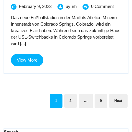
Spring
February
Colorado
February 9, 2023
uyurh
0 Comment
9,
Springs
Stadiu
Das neue Fußballstadion in der Maillots Atletico Mineiro
2023
Stadium
Innenstadt von Colorado Springs, Colorado, wird ein
zur
zur
kreatives Flair haben. Während sich das zukünftige Haus
Funktion
der USL-Switchbacks in Colorado Springs vorbereitet,
Leroy
Funkti
wird [...]
Nieman
Leroy
Art
View
View More
Niema
More
Art
Posts
navigation
1
2
…
9
Next
Search