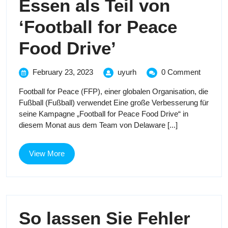
Essen als Teil von
Games
‘Football for Peace
2027
Delaware
Food Drive’
North,
February
Delaware
February 23, 2023
uyurh
0 Comment
23,
North,
Wembley
Football for Peace (FFP), einer globalen Organisation, die
2023
Wembley
Fußball (Fußball) verwendet Eine große Verbesserung für
Stadium
Stadium
seine Kampagne „Football for Peace Food Drive“ in
spendet
diesem Monat aus dem Team von Delaware [...]
spendet
unbenutztes
Essen
unbenutztes
als
View
View More
Teil
More
Essen
von
‘Football
als
for
Peace
So lassen Sie Fehler
Teil
Food