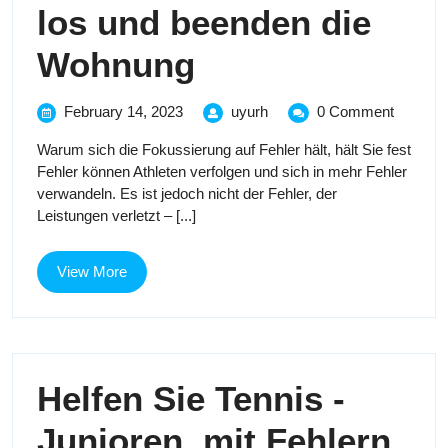
Drive’
los und beenden die
von
So
Wohnung
‘Football
lassen
for
February
So
February 14, 2023
uyurh
0 Comment
14,
lassen
Sie
Peace
Warum sich die Fokussierung auf Fehler hält, hält Sie fest
2023
Sie
Fehler können Athleten verfolgen und sich in mehr Fehler
Fehler
Fehler
Food
verwandeln. Es ist jedoch nicht der Fehler, der
los
Leistungen verletzt – [...]
los
und
Drive’
beenden
und
die
View
View More
Wohnung
More
beenden
die
Helfen Sie Tennis -
Wohnung
Hel
Junioren, mit Fehlern