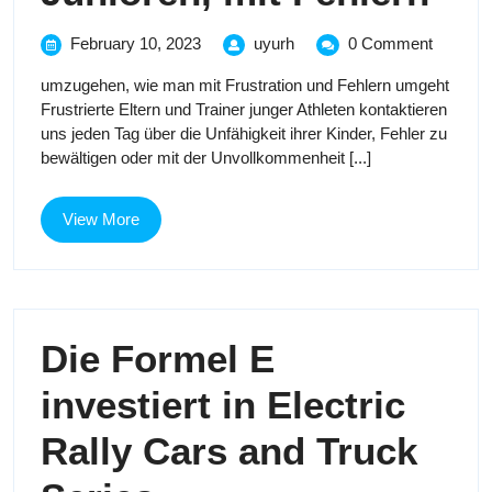
Sie
February
Helfen
February 10, 2023
uyurh
0 Comment
10,
Sie
Ten
umzugehen, wie man mit Frustration und Fehlern umgeht
2023
Tennis
Frustrierte Eltern und Trainer junger Athleten kontaktieren
-
-
uns jeden Tag über die Unfähigkeit ihrer Kinder, Fehler zu
Junioren,
bewältigen oder mit der Unvollkommenheit [...]
mit
Jun
Fehlern
mit
View
View More
More
Feh
Die Formel E
investiert in Electric
Rally Cars and Truck