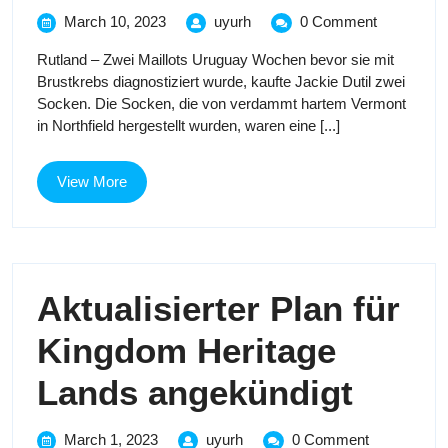
Hard
March
Darn
March 10, 2023
uyurh
0 Comment
Industry
10,
Hard
spendet
Rutland – Zwei Maillots Uruguay Wochen bevor sie mit
2023
spendet
Association
Brustkrebs diagnostiziert wurde, kaufte Jackie Dutil zwei
Socken
Socken
Socken. Die Socken, die von verdammt hartem Vermont
an
in Northfield hergestellt wurden, waren eine [...]
Einzelpersonen
an
Einzelpe
View
View More
More
Aktualisierter Plan für
Kingdom Heritage
Aktual
Lands angekündigt
Plan
March
Aktualisierter
March 1, 2023
uyurh
0 Comment