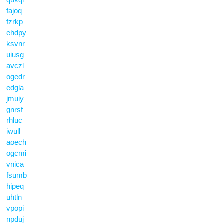
fajoq
fzrkp
ehdpy
ksvnr
uiusg
avczl
ogedr
edgla
jmuiy
gnrsf
rhluc
iwull
aoech
ogcmi
vnica
fsumb
hipeq
uhtln
vpopi
npduj