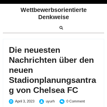
Skip
to
Wettbewerbsorientierte
content
Denkweise
Die neuesten
Nachrichten über den
neuen
Stadionplanungsantra
Die
g von Chelsea FC
neuest
April
Die
April 3, 2023
uyurh
0 Comment
3,
neuesten