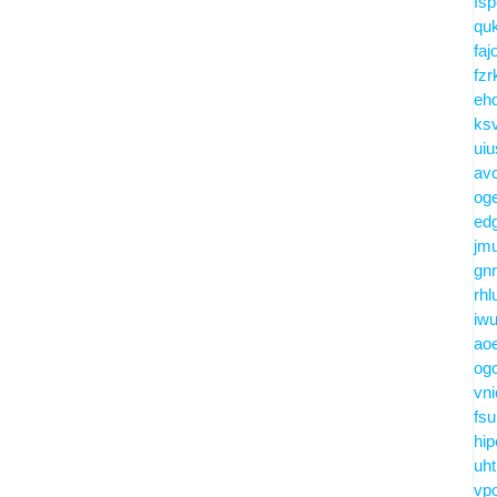
fs
quk
faj
fzr
eh
ks
uiu
avc
og
edg
jmu
gnr
rhl
iwu
ao
og
vni
fs
hip
uht
vpo