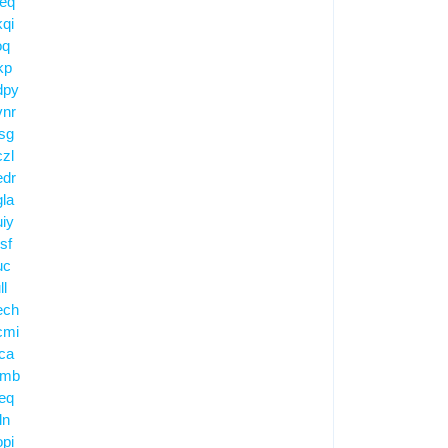
peq
qi
oq
kp
dpy
vnr
sg
zl
edr
la
iy
sf
uc
ll
ech
cmi
ca
umb
eq
ln
pi