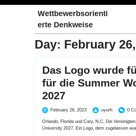
Skip
to
Wettbewerbsorienti
content
erte Denkweise
Day:
February 26,
Das Logo wurde f
für die Summer Wo
Das
2027
Logo
February
Das
February 26, 2023
uyurh
0 C
26,
Logo
wurde
Orlando, Florida und Cary, N.C. Die Vereinigte
2023
wurde
University 2027. Ein Logo, dem zugelassen wurde
für
für