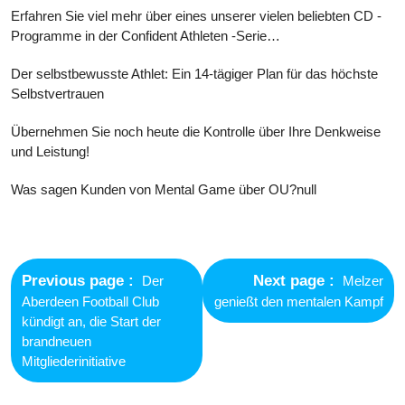
Erfahren Sie viel mehr über eines unserer vielen beliebten CD -
Programme in der Confident Athleten -Serie…
Der selbstbewusste Athlet: Ein 14-tägiger Plan für das höchste
Selbstvertrauen
Übernehmen Sie noch heute die Kontrolle über Ihre Denkweise
und Leistung!
Was sagen Kunden von Mental Game über OU?null
Post
navigation
Previous
Next
Previous page
Next page
Der
Melzer
post:
post:
Aberdeen Football Club
genießt den mentalen Kampf
kündigt an, die Start der
brandneuen
Mitgliederinitiative