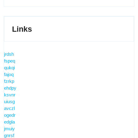
Links
jrdsh
fspeq
qukqi
fajoq
fzrkp
ehdpy
ksvnr
uiusg
avczl
ogedr
edgla
jmuiy
gnrsf