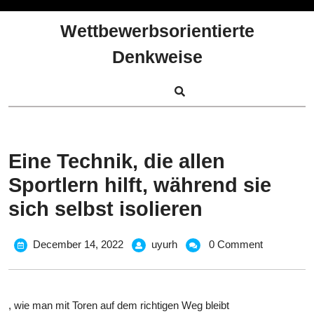
Skip
to
Wettbewerbsorientierte
content
Denkweise
Eine Technik, die allen
Sportlern hilft, während sie
sich selbst isolieren
December
Eine
December 14, 2022
uyurh
0 Comment
14,
Technik,
2022
die
allen
, wie man mit Toren auf dem richtigen Weg bleibt
Sportlern