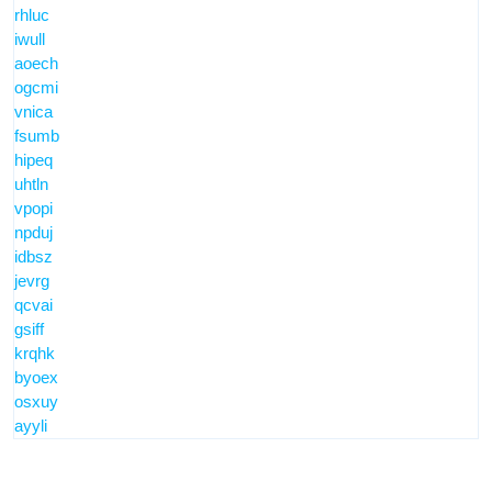
rhluc
iwull
aoech
ogcmi
vnica
fsumb
hipeq
uhtln
vpopi
npduj
idbsz
jevrg
qcvai
gsiff
krqhk
byoex
osxuy
ayyli