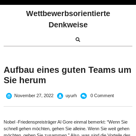
Skip
to
Wettbewerbsorientierte
content
Denkweise
Aufbau eines guten Teams um
Sie herum
November
Aufbau
November 27, 2022
uyurh
0 Comment
27,
eines
2022
guten
Teams
Nobel -Friedenspreisträger Al Gore einmal bemerkt: “Wenn Sie
um
schnell gehen möchten, gehen Sie alleine. Wenn Sie weit gehen
Sie
möchten, gehen Sie zusammen.” Also, was sind die Vorteile des
herum