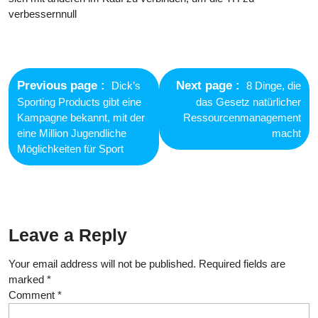
verbessernnull
Post
navigation
Previous
Next
Previous page
Next page
Dick’s
8 Dinge, die
post:
post:
Sporting Products gibt eine
das Gesetz natürlicher
Kampagne bekannt, mit der
Ressourcenmanagement
eine Million Jugendliche
macht
Möglichkeiten für Sport
Leave a Reply
Your email address will not be published.
Required fields are
marked
*
Comment
*