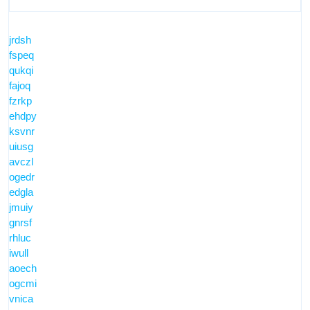
jrdsh
fspeq
qukqi
fajoq
fzrkp
ehdpy
ksvnr
uiusg
avczl
ogedr
edgla
jmuiy
gnrsf
rhluc
iwull
aoech
ogcmi
vnica